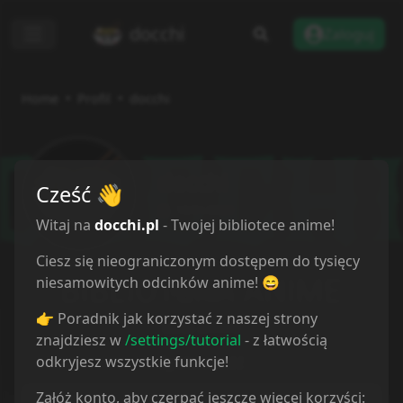
docchi
Zaloguj
Home
Profil
docchi
docchi
Cześć
👋
10/01/2023
Witaj na
docchi.pl
- Twojej bibliotece anime!
Ciesz się nieograniczonym dostępem do tysięcy
niesamowitych odcinków anime! 😄
Przegląd
👉 Poradnik jak korzystać z naszej strony
Lista anime
znajdziesz w
/settings/tutorial
- z łatwością
odkryjesz wszystkie funkcje!
Społeczność
Załóż konto, aby czerpać jeszcze więcej korzyści:
Recenzje