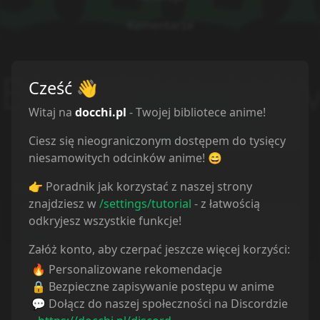
Komentarze
Cześć
👋
Strona:
https://docchi.pl
Witaj na
docchi.pl
- Twojej bibliotece anime!
Twitter:
https://twitter.com/docchipl
Wesprzyj:
https://buycoffee.to/docchi
Ciesz się nieograniczonym dostępem do tysięcy
niesamowitych odcinków anime! 😄
👉 Poradnik jak korzystać z naszej strony
Statystyki
znajdziesz w
/settings/tutorial
- z łatwością
odkryjesz wszystkie funkcje!
Oglądam
0
Obejrzane
0
Załóż konto, aby czerpać jeszcze więcej korzyści:
Porzucone
0
Planuję
0
🔥 Personalizowane rekomendacje
Wstrzymane
0
🔒 Bezpieczne zapisywanie postępu w anime
Ulubione
0
💬 Dołącz do naszej społeczności na Discordzie