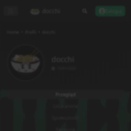
docchi
Zaloguj
Home
Profil
docchi
docchi
10/01/2023
Przegląd
Lista anime
Społeczność
Recenzje