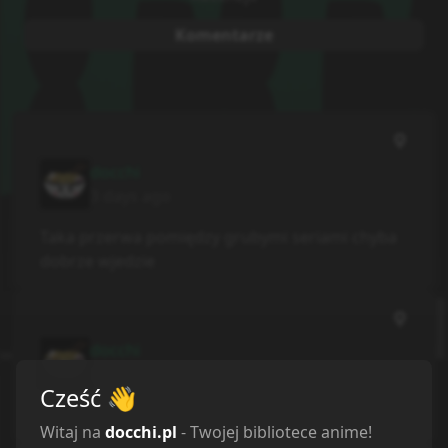
Komentarze
docchi
3 days ago
Taka przerwa pomiędzy grubymi seriami chyba
dobrze wjedzie
docchi
last week
Cześć
👋
nie działa
Witaj na
docchi.pl
- Twojej bibliotece anime!