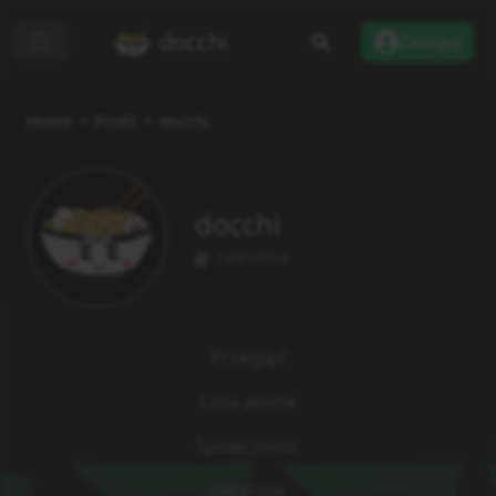
docchi
Zaloguj
Home
Profil
docchi
docchi
10/01/2023
Przegląd
Lista anime
Społeczność
Recenzje