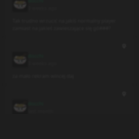
docchi
3 weeks ago
Tak trudno wrzucić na jakiś normalny player
zamiast na jakieś zawieszające się gó###?
docchi
3 weeks ago
za mało rekram wincej daj
docchi
last month
Naprawdę szacun dla niego