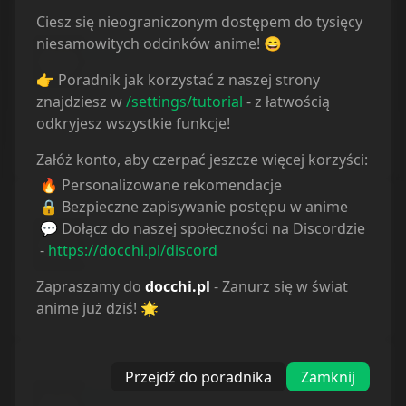
Ciesz się nieograniczonym dostępem do tysięcy
niesamowitych odcinków anime! 😄
docchi
last week
👉 Poradnik jak korzystać z naszej strony
znajdziesz w
/settings/tutorial
- z łatwością
ARCYDZIEŁO !!!Dla koneserów gatunku... Piękne i
odkryjesz wszystkie funkcje!
dojrzałe ...a to wszystko na pięknej kresce ! Witt
sie postarało jak zawsze! POLECAM
Załóż konto, aby czerpać jeszcze więcej korzyści:
🔥 Personalizowane rekomendacje
🔒 Bezpieczne zapisywanie postępu w anime
💬 Dołącz do naszej społeczności na Discordzie
docchi
-
https://docchi.pl/discord
last week
Zapraszamy do
docchi.pl
- Zanurz się w świat
to juz nie jest hanime to jest juz pier###one cp
anime już dziś! 🌟
jaki zwyrol to ku### zrobil
Przejdź do poradnika
Zamknij
docchi