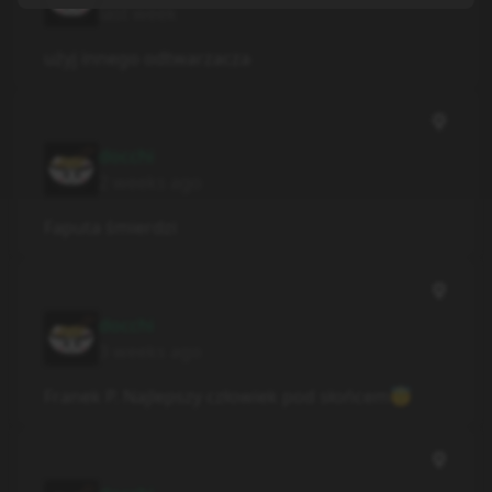
last week
użyj innego odtwarzacza
docchi
2 weeks ago
Faputa śmierdzi
docchi
3 weeks ago
Franek P. Najlepszy człowiek pod słońcem😇