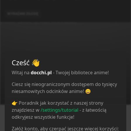
linked to the media which is hosted on 3rd party
services.
Application error: a client-side exception has occurred (see the
docchi
Zaloguj
Polityka Prywatności
Regulamin
Kontakt
WYRAŻAM ZGODĘ
browser console for more information)
.
Cześć
👋
Witaj na
docchi.pl
- Twojej bibliotece anime!
Ciesz się nieograniczonym dostępem do tysięcy
niesamowitych odcinków anime! 😄
👉 Poradnik jak korzystać z naszej strony
znajdziesz w
/settings/tutorial
- z łatwością
odkryjesz wszystkie funkcje!
Załóż konto, aby czerpać jeszcze więcej korzyści: