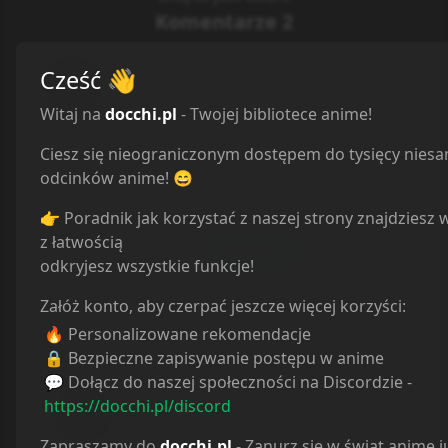
Komentarze
2
Cześć
👋
Witaj na
docchi.pl
- Twojej bibliotece anime!
Ciesz się nieograniczonym dostępem do tysięcy nies
odcinków anime! 😄
Spoiler
0
/
500
👉 Poradnik jak korzystać z naszej strony znajdziesz 
z łatwością
Dodaj
odkryjesz wszystkie funkcje!
Załóż konto, aby czerpać jeszcze więcej korzyści:
🔥 Personalizowane rekomendacje
Ile komentarzy ładować:
5
🔒 Bezpieczne zapisywanie postępu w anime
💬 Dołącz do naszej społeczności na Discordzie -
Anonim69
last year
https://docchi.pl/discord
Zapraszamy do
docchi.pl
- Zanurz się w świat anime j