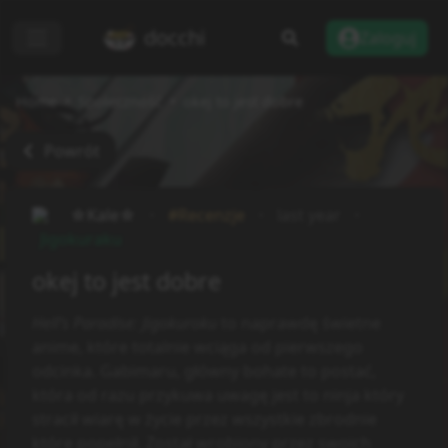
docchi
Zaloguj
Home
Społeczność
okej to jest dobre
Powrót
☆Kale☆
#Recenzje
last year
Jigokuraku
okej to jest dobre
Hell’s Paradise: Jigokuroku
to naprawdę świetne
anime, które totalnie wciąga od pierwszego
odcinka. Gabimaru, główny bohate to postać,
która od razu przykuwa uwagę jest to ninja który
stracił wiarę w życie przez wszystkie zbrodnie
które popełnił. Został wrobiony przez swoich