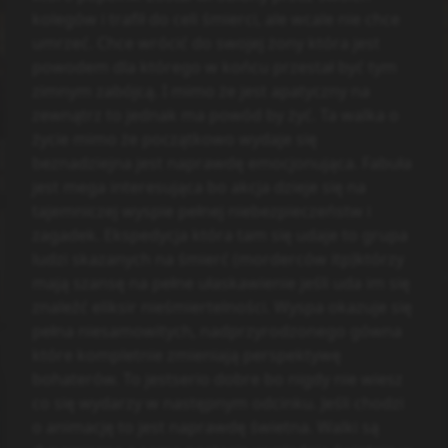
kolegów i trafił do celi śmierci, ale wcale nie chce
umrzeć. Chce wrócić do swojej żony która jest
powodem dla którego w końcu przestał być tym
zimnym zabójcą. I mimo że jest apatyczny na
zewnątrz to jednak ma powód by żyć. Ta walka o
życie mimo że początkowo wydaje się
beznadziejna jest naprawdę emocjonująca. Fabuła
jest mega interesująca bo akcja dzieje się na
tajemniczej wyspie pełnej niebezpieczeństw i
zagadek. Ekspedycja która tam się udaje to grupa
ludzi skazanych na śmierć (morderców itp)którzy
mają szansę na pełne ułaskawienie jeśli uda im się
znaleźć eliksir nieśmiertelności. Wyspa okazuje się
pełna niesamowitych, nadprzyrodzonego gówna
które kompletnie zmieniają perspektywę
bohaterów. To jestserio dobre bo nigdy nie wiesz
co się wydarzy w następnym odcinku. Jeśli chodzi
o animację to jest naprawdę świetna. Walki są