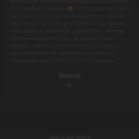
dynamiczne a same postacie wyglądają świetnie w
szczególności Gabimaru😍. Cóż nie pamiętam jaka
tam była muzyka więc się nie wypowiem. Ogólnie
rzecz biorąc,
Hell’s Paradise
to jedno z tych anime,
które świetnie łączy akcję, tajemniczość i emocje.
Gabimaru to postać, którą po prostu trzeba
polubić i czekam z niecierpliwością na każdy
kolejny odcinek. I te niektóre sceny there are
some disgust but LMFAO Im in lov Gabimaru.
Reakcje
okej to jest dobre