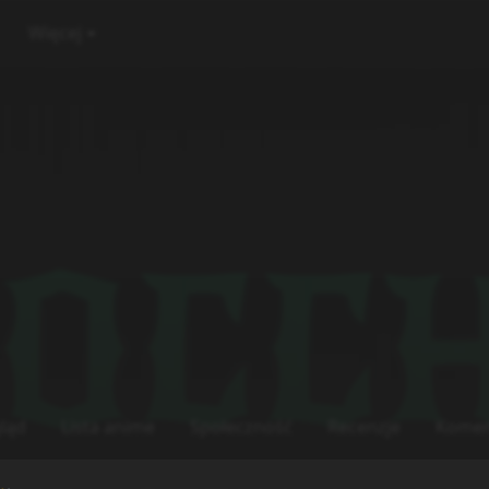
Więcej
ląd
Lista anime
Społeczność
Recenzje
Komen