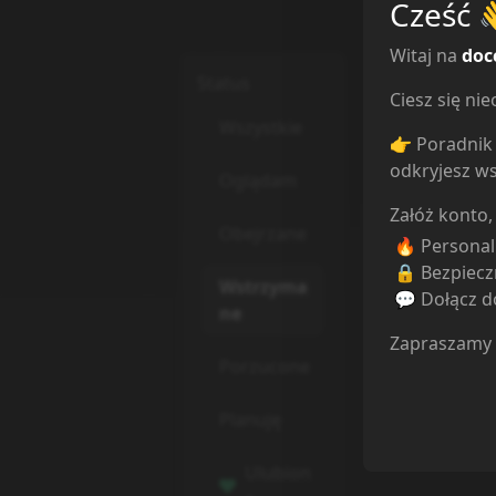
Cześć
Witaj na
doc
Status
Ciesz się n
Wszystkie
👉 Poradnik 
odkryjesz ws
Oglądam
Załóż konto,
Obejrzane
🔥 Persona
🔒 Bezpiecz
Wstrzyma
💬 Dołącz do
ne
Zapraszamy
Porzucone
Planuję
Ulubion