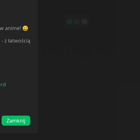
ów anime! 😄
l
- z łatwością
ord
Zamknij