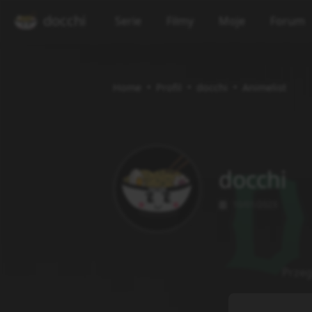
docchi
Serie
Filmy
Moje
Forum
Home
Profil
docchi
Animelist
docchi
10/01/2023
Przeg