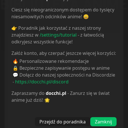
Ciesz się nieograniczonym dostępem do tysięcy
Komentarze
niesamowitych odcinków anime! 😄
👉 Poradnik jak korzystać z naszej strony
znajdziesz w
/settings/tutorial
- z łatwością
Status
odkryjesz wszystkie funkcje!
Wszystkie
Załóż konto, aby czerpać jeszcze więcej korzyści:
🔥 Personalizowane rekomendacje
Oglądam
🔒 Bezpieczne zapisywanie postępu w anime
💬 Dołącz do naszej społeczności na Discordzie
Obejrzane
-
https://docchi.pl/discord
Wstrzymane
Zapraszamy do
docchi.pl
- Zanurz się w świat
anime już dziś! 🌟
Porzucone
Planuję
Przejdź do poradnika
Zamknij