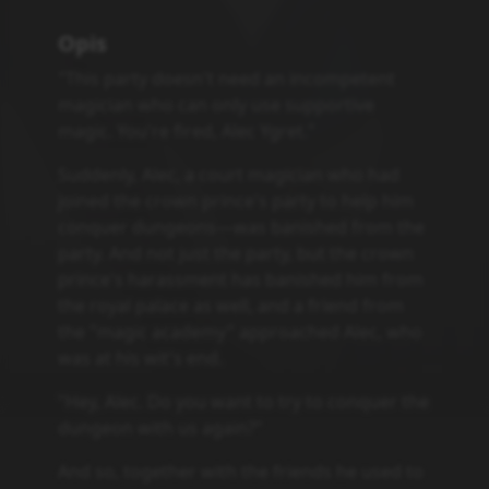
Opis
"This party doesn't need an incompetent
magician who can only use supportive
magic. You're fired, Alec Ygret."
Suddenly, Alec, a court magician who had
joined the crown prince's party to help him
conquer dungeons—was banished from the
party. And not just the party, but the crown
prince's harassment has banished him from
the royal palace as well, and a friend from
the "magic academy" approached Alec, who
was at his wit's end.
"Hey, Alec. Do you want to try to conquer the
dungeon with us again?"
And so, together with the friends he used to