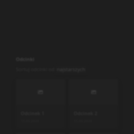
Odcinki
Sortuj odcinki od
najstarszych
Odcinek
1
Odcinek
2
15.06.2026
15.06.2026