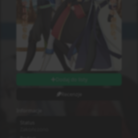
Dodaj do listy
Recenzje
Informacje
Status
Zakończono