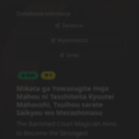
Dodatkowe informacje
Zwiastun
MyAnimeList
Simkl
Brak
0
Mikata ga Yowasugite Hojo
Mahou ni Tesshiteita Kyuutei
Mahoushi, Tsuihou sarete
Saikyou wo Mezashimasu
The Banished Court Magician Aims
to Become the Strongest