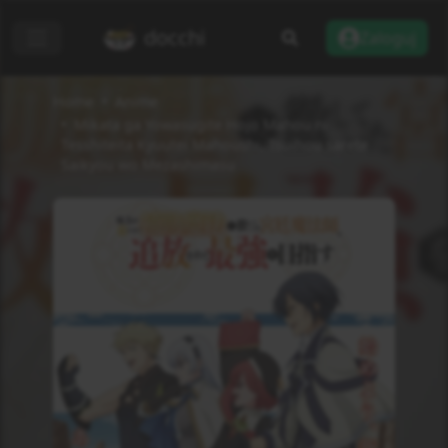
docchi
Zaloguj
Home
Anime
Mikata ga Yowasugite Hojo Mahou ni
Tesshiteita Kyuutei Mahoushi, Tsuihou sarete
Saikyou wo Mezashimasu