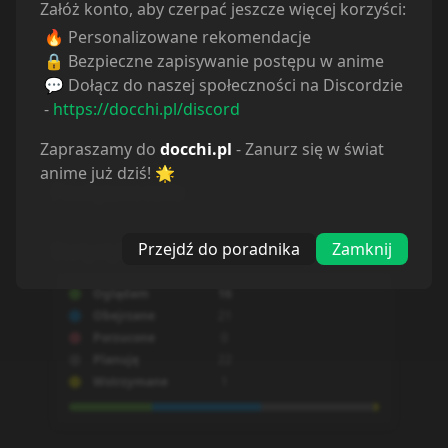
Załóż konto, aby czerpać jeszcze więcej korzyści:
🔥 Personalizowane rekomendacje
🔒 Bezpieczne zapisywanie postępu w anime
💬 Dołącz do naszej społeczności na Discordzie
-
https://docchi.pl/discord
Zapraszamy do
docchi.pl
- Zanurz się w świat
anime już dziś! 🌟
Powiązane serie
Przejdź do poradnika
Zamknij
Statystyki
Oglądam
16
Obejrzane
21
Porzucone
0
Planuję
22
Wstrzymane
1