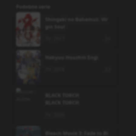
Podobne serie
Shingeki no Bahamut: Vir
gin Soul
TV
,
2017
24
Hakyuu Houshin Engi
TV
,
2018
23
BLACK TORCH
BLACK TORCH
TV
,
2026
Bleach Movie 3: Fade to Bl