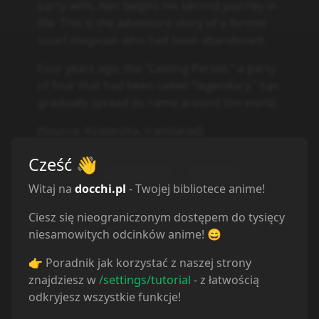
party with, Alec begins his second journey in
life. This is the adventure story of a former
court magician who had been abandoned.
Four years ago, the "Lasting Period," a party
of four that had been called "legendary," has
gradually spread its name around the world.
(Source: Kodansha, translated)
Cześć
👋
Action
Adventure
Fantasy
Witaj na
docchi.pl
- Twojej bibliotece anime!
Ciesz się nieograniczonym dostępem do tysięcy
niesamowitych odcinków anime! 😄
👉 Poradnik jak korzystać z naszej strony
znajdziesz w
/settings/tutorial
- z łatwością
odkryjesz wszystkie funkcje!