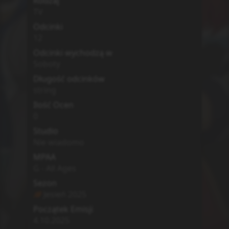
Rodzaj
TV
Odcinki
12
Odcinki wychodzą w
Soboty
Długość odcinków
string
Ilość Ocen
0
Studio
Nie wiadomo
MPAA
G - All Ages
Sezon
Jesień
2025
Początek Emisji
4.10.2025