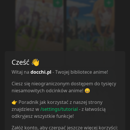
GJ-bu
GJ-bu@
Cześć
👋
Witaj na
docchi.pl
- Twojej bibliotece anime!
Ciesz się nieograniczonym dostępem do tysięcy
niesamowitych odcinków anime! 😄
👉 Poradnik jak korzystać z naszej strony
znajdziesz w
/settings/tutorial
- z łatwością
odkryjesz wszystkie funkcje!
Gochuumon wa Usagi
Załóż konto, aby czerpać jeszcze więcej korzyści: