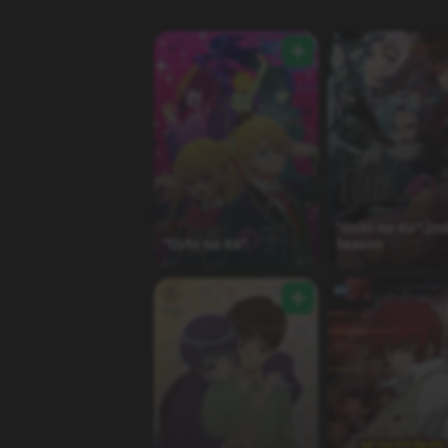
"Oshi no Ko" 2n
"Oshi no Ko"
Season