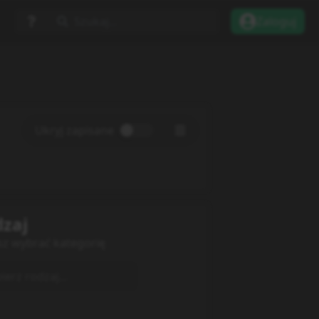
Szukaj...
Zaloguj
Ukryj zapisane
zaj
sz wybrać kategorię
erz rodzaj...