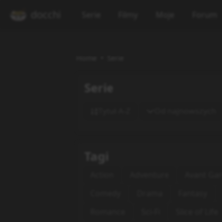
docchi
Serie
Filmy
Moje
Forum
Home
Serie
Serie
Tytuł A-Z
Od najnowszych
Tagi
Action
Adventure
Avant Ga
Comedy
Drama
Fantasy
Romance
Sci-Fi
Slice of Life