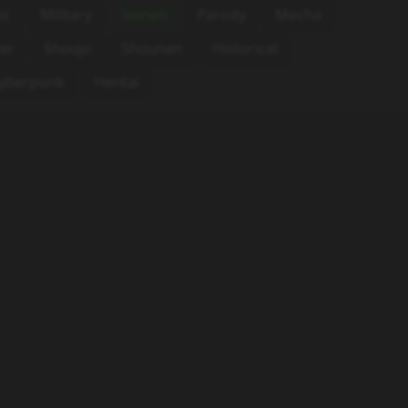
ic
Military
Seinen
Parody
Mecha
ler
Shoujo
Shounen
Historical
yberpunk
Hentai