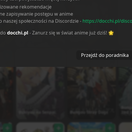
lizowane rekomendacje
ne zapisywanie postępu w anime
 naszej społeczności na Discordzie -
https://docchi.pl/disc
 do
docchi.pl
- Zanurz się w świat anime już dziś! 🌟
Boku dake ga Inai
Boku
Blue Period
Machi
Kanjo
Przejdź do poradnika
Bung
Bukiyou na Senpai.
Bungou Stray Dogs
2nd 