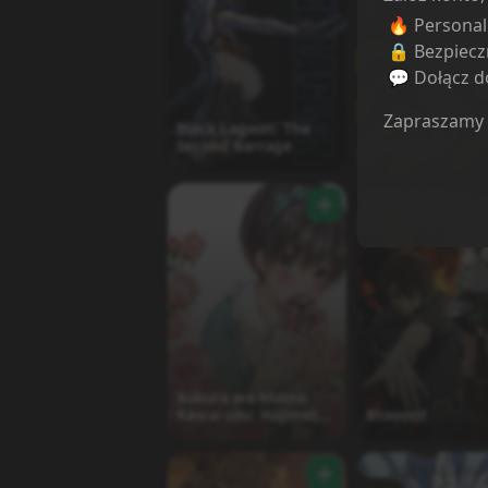
🔥 Persona
🔒 Bezpiecz
💬 Dołącz do
Zapraszamy
Black Lagoon: The
Second Barrage
Blood Lad
Bokura wa Minna
Kawai-sou: Hajimete
Btooom!
no