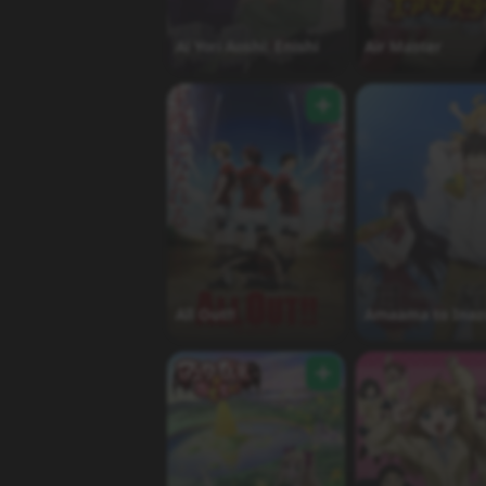
Ai Yori Aoshi: Enishi
Air Master
All Out!!
Amaama to Ina