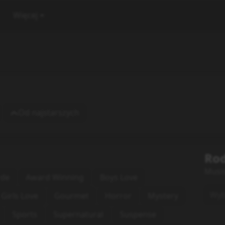
Więcej
Od najstarszych
Rod
Musi
rde
Award Winning
Boys Love
Wybi
Girls Love
Gourmet
Horror
Mystery
Sports
Supernatural
Suspense