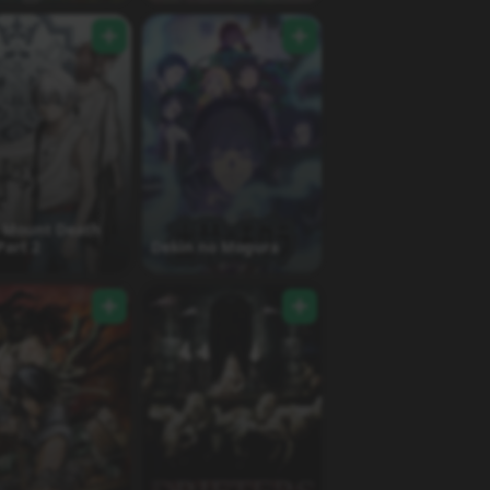
 Mount Death
Part 2
Dekin no Mogura