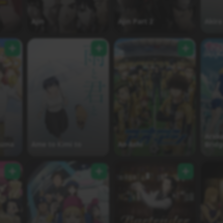
Ajin
Ajin Part 2
Akira
Arak
zuma
Ame to Kimi to
Ao Ashi
Brid