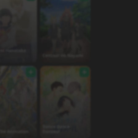
 ni Hanataba
Centaur no Nayami
Dance Dance
The Animation
Danseur