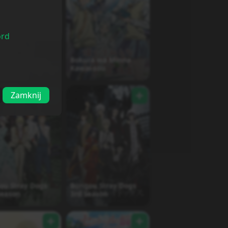
ord
 no Tsuma wa
Bokura wa Minna
u ga Nai
Kawai-sou
Zamknij
ou Stray Dogs
Bungou Stray Dogs
Season
3rd Season