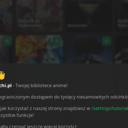
Ballpark de
Barte
Tsukamaete!
Bartender
Glass
👋
chi.pl
- Twojej bibliotece anime!
u no
Bastard!! Ankoku no
Berserk: Ougon Jidai-
 Part
Hakaishin Season 2
hen - Memorial
Blac
ieograniczonym dostępem do tysięcy niesamowitych odcink
(ONA)
Edition
jak korzystać z naszej strony znajdziesz w
/settings/tutoria
zystkie funkcje!
 aby czerpać jeszcze więcej korzyści: