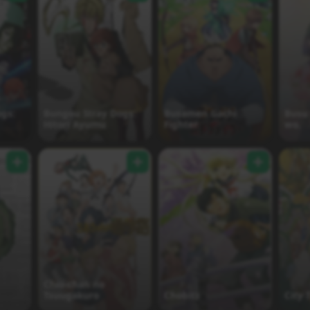
gs:
Bungou Stray Dogs:
Busamen Gachi
Busu
Hitori Ayumu
Fighter
wo.
Chio-chan no
Tsuugakuro
Chobits
City 