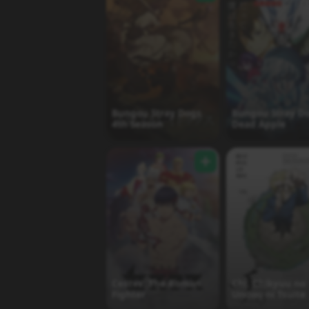
Bungou Stray Dogs
Bungou Stray Do
4th Season
Dead Apple
Cestvs: The Roman
Chi. Chikyuu no
Fighter
Undou ni Tsuite