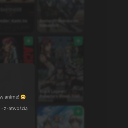
nder: Kami no
Bastard!! Ankoku no
Hakaishin
Black Lagoon:
k Lagoon
Roberta's Blood Trail
ów anime! 😄
l
- z łatwością