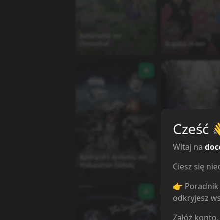
Astarotte no
Omocha!
B-gata H-kei
Cześć
Witaj na
doc
Bastard!! Ankoku no
Bastard!! Ankok
Hakaishin (ONA)
Hakaishin (ONA)
Ciesz się n
2
👉 Poradnik 
odkryjesz ws
Załóż konto,