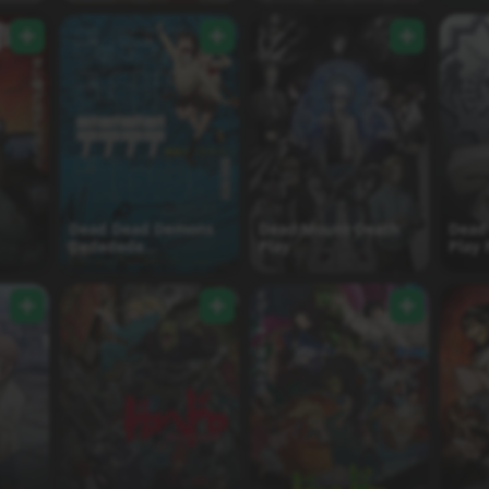
Dead Dead Demons
Dead Mount Death
Dead
Dededede
Play
Play 
Destruction