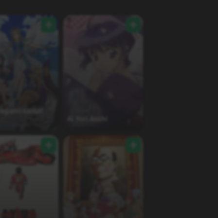
Megami-sama!
Ai Yori Aoshi