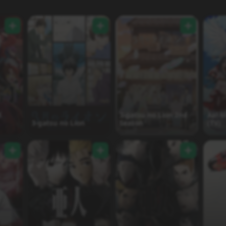
d
3-gatsu no Lion 2nd
Aa! 
3-gatsu no Lion
Season
(TV)