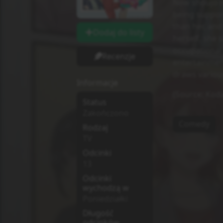
New shoujo m
being suppor
than her, and
Dodaj do listy
herself, she
occupational 
Recenzje
entertainmen
draws various
Informacje
(Source: Koda
Status
Zakończono
Comedy
Rodzaj
TV
Odcinki
13
Odcinki
wychodzą w
Poniedziałki
Długość
odcinków