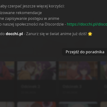
 aby czerpać jeszcze więcej korzyści:
lizowane rekomendacje
ne zapisywanie postępu w anime
 naszej społeczności na Discordzie -
https://docchi.pl/disc
 do
docchi.pl
- Zanurz się w świat anime już dziś! 🌟
i od
najstarszych
Przejdź do poradnika
Odcinek
2
Odcinek
3
O
27.04.2026
27.04.2026
2