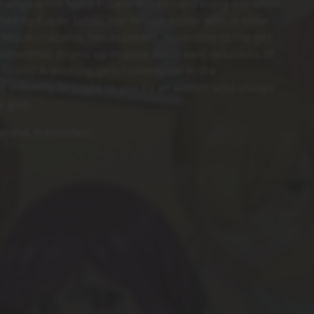
anga artist Nana Futami works hard every day while
ted by Kaede Satou, her female editor who is older
 Mizuki Hazama, her assistant. According to the girl
 sometimes drums up intense daydream delusions of
illness! A working girls comedy set in the
t industry, brought to you by an author who always
 girls.
nsha, translated)