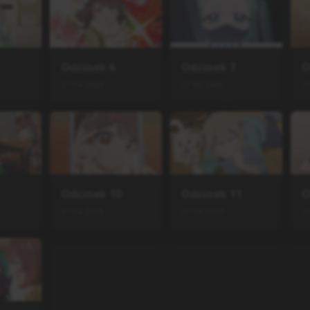
Odcinek
6
Odcinek
7
O
27.04.2026
27.04.2026
2
Odcinek
10
Odcinek
11
O
27.04.2026
27.04.2026
2