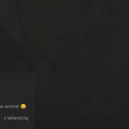
ów anime! 😄
l
- z łatwością