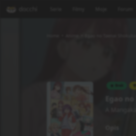
docchi
Serie
Filmy
Moje
Forum
Home
Anime
Egao no Taenai Shokuba
Brak
Egao no
A Mangaka
Opis