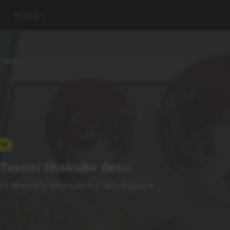
Więcej
 desu.
0
 Taenai Shokuba desu.
's Weirdly Wonderful Workplace