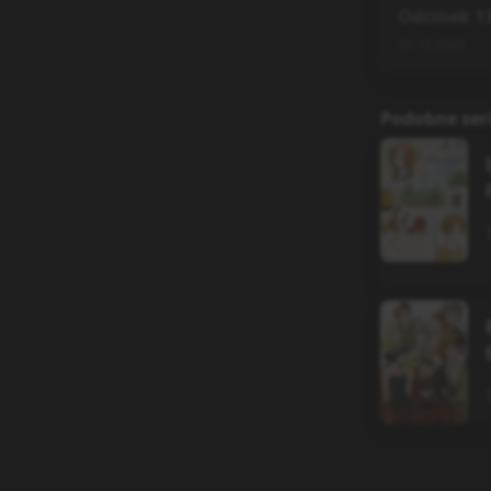
Odcinek
1
29.12.2025
Podobne ser