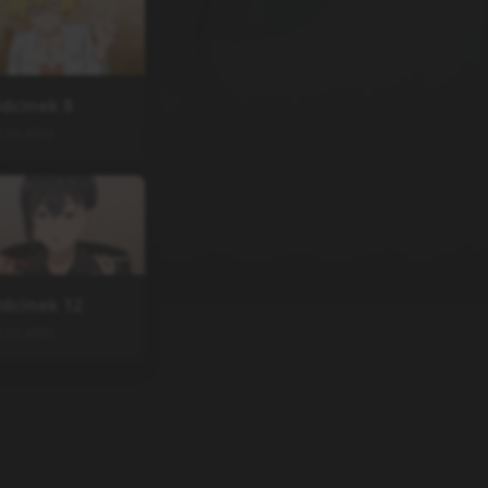
dcinek
8
7.04.2026
dcinek
12
3.12.2025