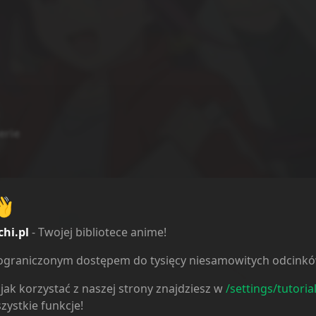
erie
👋
2
e
2
chi.pl
- Twojej bibliotece anime!
e
0
6
ieograniczonym dostępem do tysięcy niesamowitych odcink
ne
0
jak korzystać z naszej strony znajdziesz w
/settings/tutoria
zystkie funkcje!