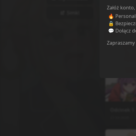
Załóż konto,
Simkl
🔥 Persona
🔒 Bezpiecz
💬 Dołącz do
Zapraszamy
Odcinki
Sortuj odcink
Odcinek
1
27.04.2026