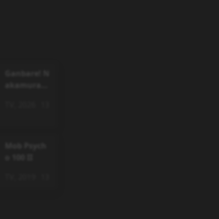
Ganbare! N
akamura-k
un!!
TV
,
2026
13
Mob Psych
o 100 II
TV
,
2019
13