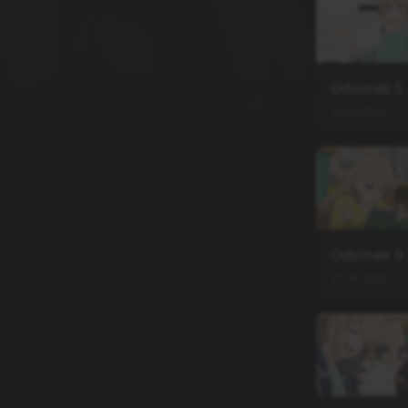
Odcinek
5
27.04.2026
Odcinek
9
27.04.2026