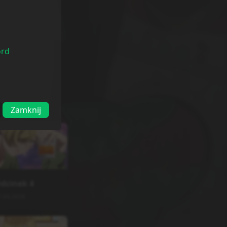
ord
Zamknij
dcinek
4
7.04.2026