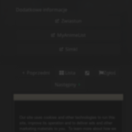
Dodatkowe informacje
Zwiastun
MyAnimeList
Simkl
Poprzedni
Lista
Zgłoś
Następny