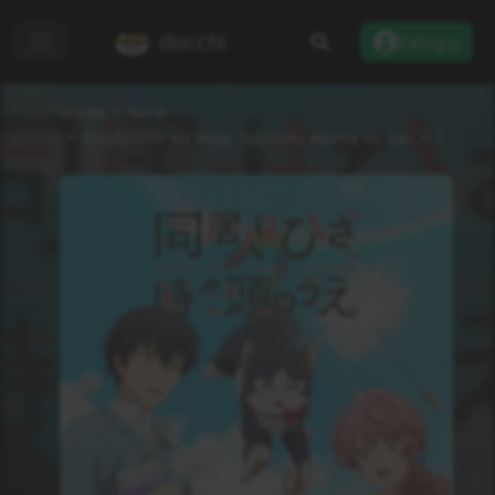
docchi
Zaloguj
Home
Seria
Doukyonin wa Hiza, Tokidoki, Atama no Ue.
1