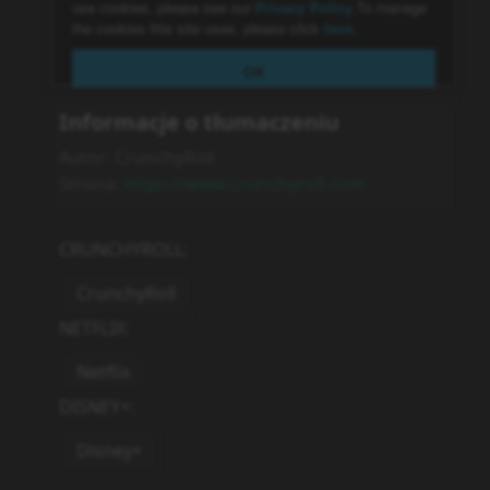
Informacje o tłumaczeniu
Autor:
CrunchyRoll
Strona:
https://www.crunchyroll.com
CRUNCHYROLL
:
CrunchyRoll
NETFLIX
:
Netflix
DISNEY+
:
Disney+