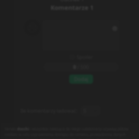
Komentarze
1
Spoiler
0
/
500
Dodaj
Ile komentarzy ładować:
5
Anonim134
4 quarters ago
Serwis
docchi
i wszystkie należące do niego subdomeny używają plików
© docchi.pl
cookies w celu usprawnienia dostępu do serwisu, prowadzenia danych