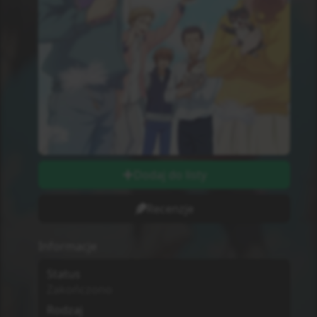
Dodaj do listy
Recenzje
Informacje
Status
Zakończono
Rodzaj