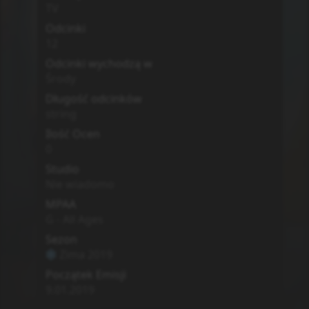
TV
Odcinki
12
Odcinki wychodzą w
Środy
Długość odcinków
string
Ilość Ocen
0
Studio
Nie wiadomo
MPAA
G - All Ages
Sezon
Zima
2019
Początek Emisji
9.01.2019