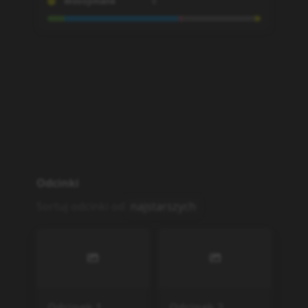
Wstrzymane
6
Odcinki
Sortuj odcinki od
najstarszych
Odcinek
1
Odcinek
2