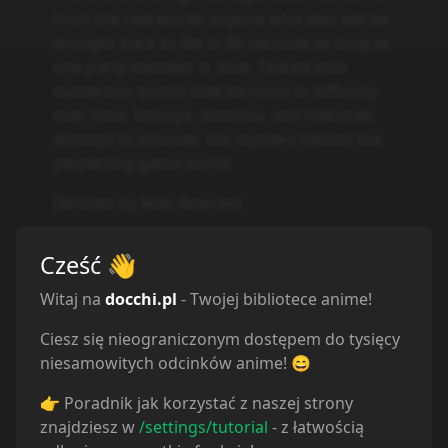
from the real world: anyone who dies will be
brought back to life in 30 seconds as long as
one party member is alive. Tasked with
numerous quests that increase in difficulty
over time, Yotsuya, Shindou, and Hakozaki
attempt to discover the mystery behind the
perplexing game world.
[Written by MAL Rewrite]
Cześć
👋
Action
Drama
Fantasy
Witaj na
docchi.pl
- Twojej bibliotece anime!
Isekai
Ciesz się nieograniczonym dostępem do tysięcy
niesamowitych odcinków anime! 😄
👉 Poradnik jak korzystać z naszej strony
znajdziesz w
/settings/tutorial
- z łatwością