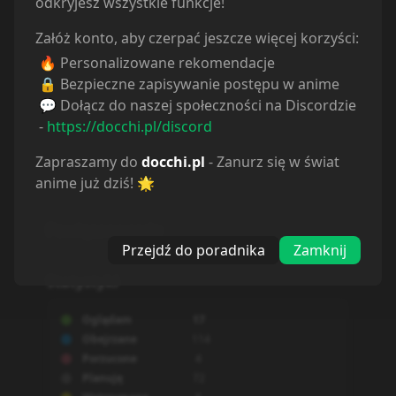
odkryjesz wszystkie funkcje!
Załóż konto, aby czerpać jeszcze więcej korzyści:
🔥 Personalizowane rekomendacje
🔒 Bezpieczne zapisywanie postępu w anime
💬 Dołącz do naszej społeczności na Discordzie
-
https://docchi.pl/discord
Zapraszamy do
docchi.pl
- Zanurz się w świat
anime już dziś! 🌟
Powiązane serie
Przejdź do poradnika
Zamknij
Statystyki
Oglądam
17
Obejrzane
114
Porzucone
4
Planuję
72