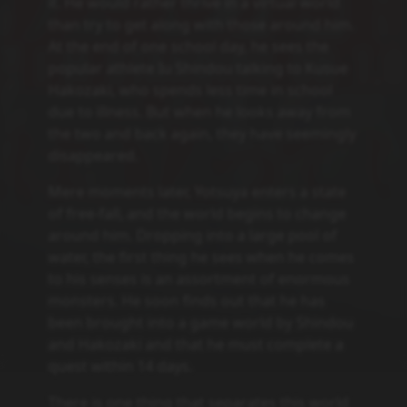
it. He would rather thrive in a virtual world
than try to get along with those around him.
At the end of one school day, he sees the
popular athlete Iu Shindou talking to Kusue
Hakozaki, who spends less time in school
due to illness. But when he looks away from
the two and back again, they have seemingly
disappeared.
Mere moments later, Yotsuya enters a state
of free-fall, and the world begins to change
around him. Dropping into a large pool of
water, the first thing he sees when he comes
to his senses is an assortment of enormous
monsters. He soon finds out that he has
been brought into a game world by Shindou
and Hakozaki and that he must complete a
quest within 14 days.
There is one thing that separates this world