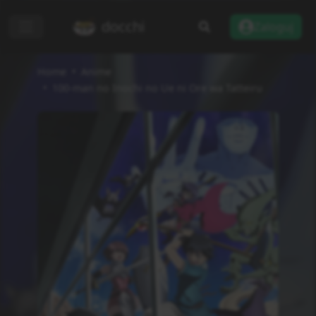
docchi
Zaloguj
Home
Anime
100-man no Inochi no Ue ni Ore wa Tatteiru