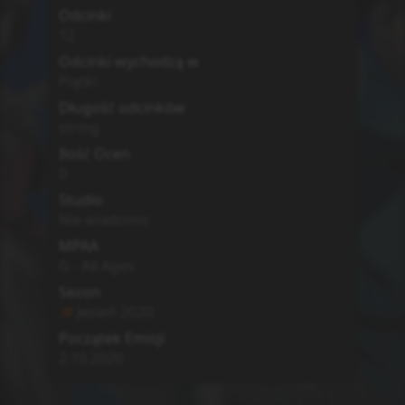
Odcinki
12
Odcinki wychodzą w
Piątki
Długość odcinków
string
Ilość Ocen
0
Studio
Nie wiadomo
MPAA
G - All Ages
Sezon
Jesień
2020
Początek Emisji
2.10.2020