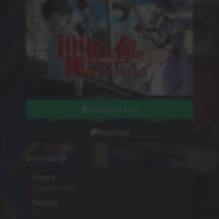
Dodaj do listy
Recenzje
Informacje
Status
Zakończono
Rodzaj
TV