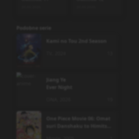
29.06.2026
29.06.2026
Podobne serie
Kami no Tou 2nd Season
TV
,
2024
13
Jiang Ye
Ever Night
ONA
,
2026
19
One Piece Movie 06: Omat
suri Danshaku to Himitsu
no Shima
Movie
,
2005
1